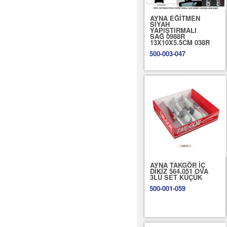
AYNA EĞİTMEN
SİYAH
YAPIŞTIRMALI
SAĞ 0988R
13X10X5.5CM 038R
500-003-047
AYNA TAKGÖR İÇ
DİKİZ 564.051 OVA
3LÜ SET KÜÇÜK
500-001-059