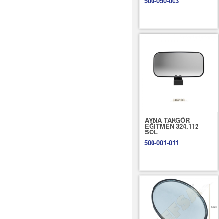
500-050-003
AYNA TAKGÖR
EĞİTMEN 324.112
SOL
500-001-011