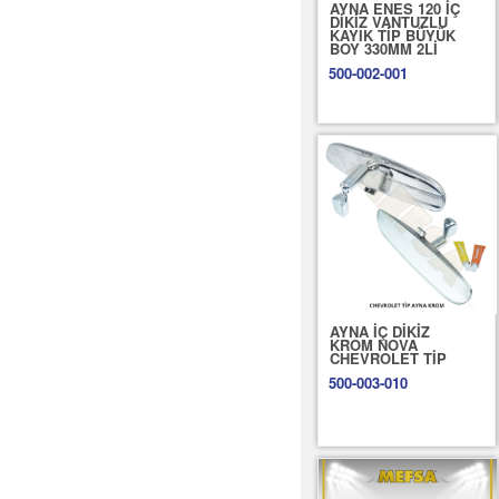
AYNA ENES 120 İÇ
DİKİZ VANTUZLU
KAYIK TİP BÜYÜK
BOY 330MM 2Lİ
500-002-001
AYNA İÇ DİKİZ
KROM NOVA
CHEVROLET TİP
500-003-010