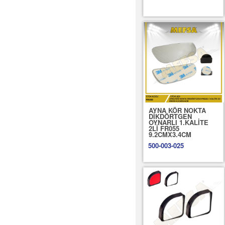
AYNA KÖR NOKTA
DİKDÖRTGEN
OYNARLI 1.KALİTE
2Lİ FR055
9.2CMX3.4CM
500-003-025