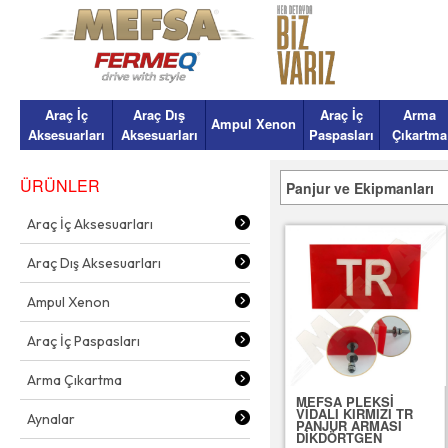
Araç İç
Araç Dış
Araç İç
Arma
Ampul Xenon
Aksesuarları
Aksesuarları
Paspasları
Çıkartma
ÜRÜNLER
Panjur ve Ekipmanları
Araç İç Aksesuarları
Araç Dış Aksesuarları
Ampul Xenon
Araç İç Paspasları
Arma Çıkartma
MEFSA PLEKSİ
VİDALI KIRMIZI TR
Aynalar
PANJUR ARMASI
DİKDÖRTGEN