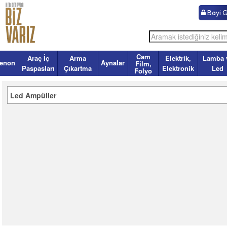
Bayi Gi
Cam
Araç İç
Arma
Elektrik,
Lamba 
enon
Aynalar
Film,
Paspasları
Çıkartma
Elektronik
Led
Folyo
Led Ampüller