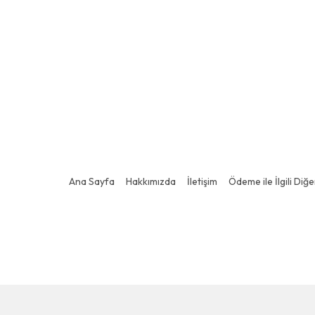
Ana Sayfa
Hakkımızda
İletişim
Ödeme ile İlgili Diğ