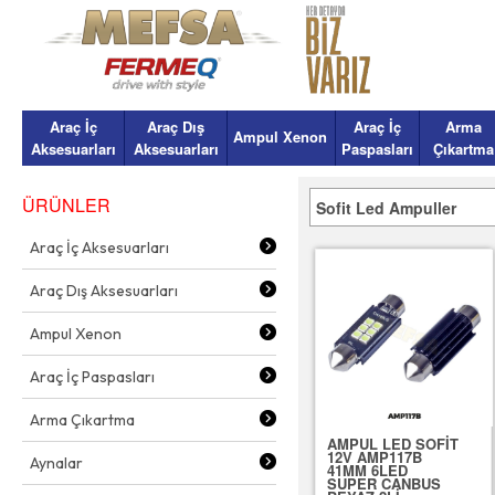
Araç İç
Araç Dış
Araç İç
Arma
Ampul Xenon
Aksesuarları
Aksesuarları
Paspasları
Çıkartma
ÜRÜNLER
Sofit Led Ampuller
Araç İç Aksesuarları
Araç Dış Aksesuarları
Ampul Xenon
Araç İç Paspasları
Arma Çıkartma
AMPUL LED SOFİT
12V AMP117B
Aynalar
41MM 6LED
SUPER CANBUS