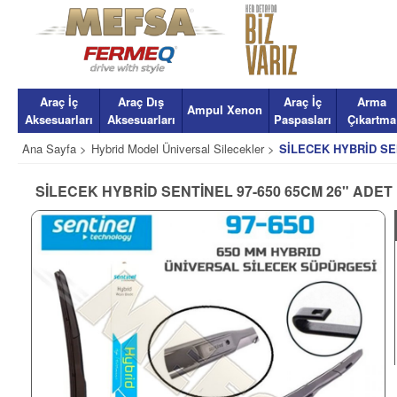
Araç İç
Araç Dış
Araç İç
Arma
Ampul Xenon
Aksesuarları
Aksesuarları
Paspasları
Çıkartma
Ana Sayfa >
Hybrid Model Üniversal Silecekler >
SİLECEK HYBRİD SEN
SİLECEK HYBRİD SENTİNEL 97-650 65CM 26" ADET