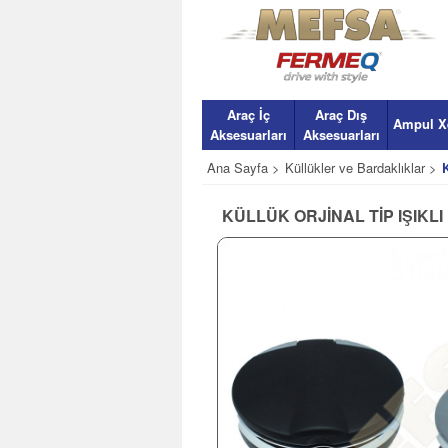
Araç İç
Araç Dış
Ampul X
Aksesuarları
Aksesuarları
Ana Sayfa >
Küllükler ve Bardaklıklar >
KÜLLÜK ORJİNAL TİP IŞIKL