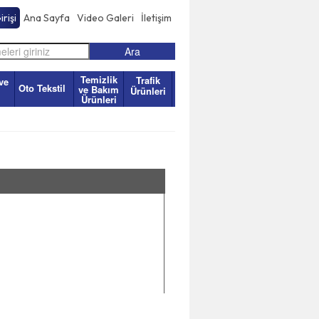
rişi
Ana Sayfa
Video Galeri
İletişim
Temizlik
Trafik
ve
Oto Tekstil
ve Bakım
Ürünleri
Ürünleri