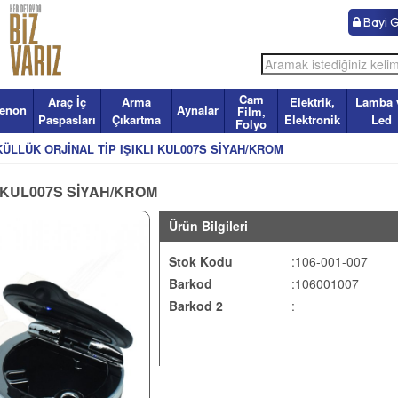
Bayi Gi
Cam
Araç İç
Arma
Elektrik,
Lamba 
enon
Aynalar
Film,
Paspasları
Çıkartma
Elektronik
Led
Folyo
KÜLLÜK ORJİNAL TİP IŞIKLI KUL007S SİYAH/KROM
I KUL007S SİYAH/KROM
Ürün Bilgileri
Stok Kodu
:106-001-007
Barkod
:106001007
Barkod 2
: