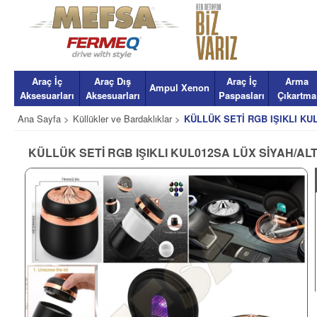
Araç İç
Araç Dış
Araç İç
Arma
Ampul Xenon
Aksesuarları
Aksesuarları
Paspasları
Çıkartma
Ana Sayfa >
Küllükler ve Bardaklıklar >
KÜLLÜK SETİ RGB IŞIKLI KU
KÜLLÜK SETİ RGB IŞIKLI KUL012SA LÜX SİYAH/ALT