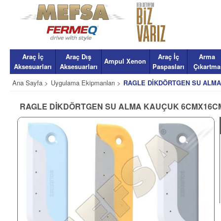
Araç İç
Araç Dış
Araç İç
Arma
Ampul Xenon
Aksesuarları
Aksesuarları
Paspasları
Çıkartma
Ana Sayfa >
Uygulama Ekipmanları >
RAGLE DİKDÖRTGEN SU ALMA
RAGLE DİKDÖRTGEN SU ALMA KAUÇUK 6CMX16C