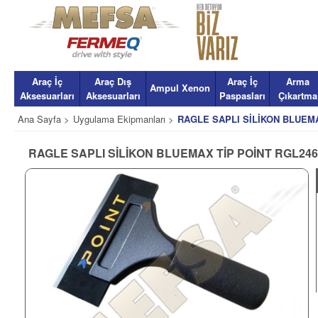
Araç İç
Araç Dış
Araç İç
Arma
Ampul Xenon
Aksesuarları
Aksesuarları
Paspasları
Çıkartma
Ana Sayfa >
Uygulama Ekipmanları >
RAGLE SAPLI SİLİKON BLUEMA
RAGLE SAPLI SİLİKON BLUEMAX TİP POİNT RGL246